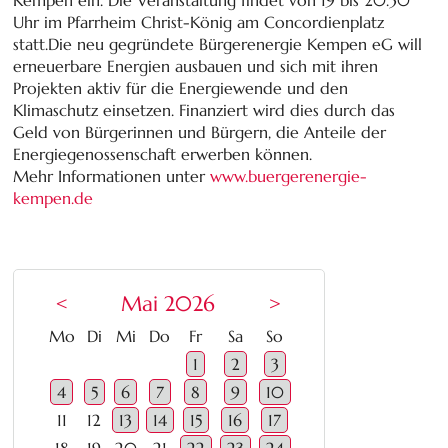
Uhr im Pfarrheim Christ-König am Concordienplatz
statt.Die neu gegründete Bürgerenergie Kempen eG will
erneuerbare Energien ausbauen und sich mit ihren
Projekten aktiv für die Energiewende und den
Klimaschutz einsetzen. Finanziert wird dies durch das
Geld von Bürgerinnen und Bürgern, die Anteile der
Energiegenossenschaft erwerben können.
Mehr Informationen unter
www.buergerenergie-
kempen.de
<
Mai 2026
>
ntag
enstag
ttwoch
nnerstag
eitag
mstag
nntag
Mo
Di
Mi
Do
Fr
Sa
So
1
2
3
4
5
6
7
8
9
10
11
12
13
14
15
16
17