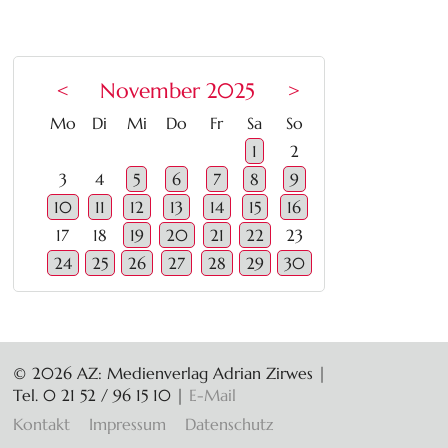
<
November 2025
>
ntag
enstag
ttwoch
nnerstag
eitag
mstag
nntag
Mo
Di
Mi
Do
Fr
Sa
So
1
2
3
4
5
6
7
8
9
10
11
12
13
14
15
16
17
18
19
20
21
22
23
24
25
26
27
28
29
30
© 2026 AZ: Medienverlag Adrian Zirwes |
Tel. 0 21 52 / 96 15 10
|
E-Mail
Navigation
Kontakt
Impressum
Datenschutz
überspringen