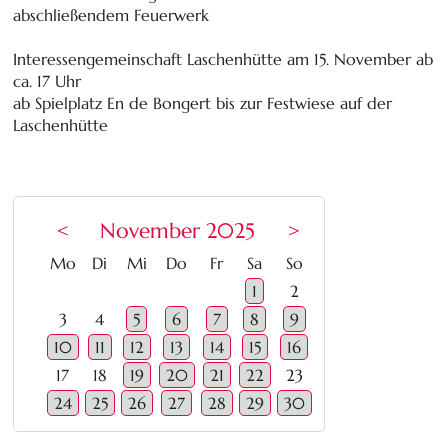
abschließendem Feuerwerk
Interessengemeinschaft Laschenhütte am 15. November ab
ca. 17 Uhr
ab Spielplatz En de Bongert bis zur Festwiese auf der
Laschenhütte
<
November 2025
>
ntag
enstag
ttwoch
nnerstag
eitag
mstag
nntag
Mo
Di
Mi
Do
Fr
Sa
So
1
2
3
4
5
6
7
8
9
10
11
12
13
14
15
16
17
18
19
20
21
22
23
24
25
26
27
28
29
30