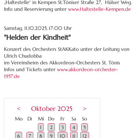
„Haltestelle“ in Kempen St.Töniser Straße 27, Hülser Weg.
Info und Reservierung unter
www.Haltestelle-Kempen.de
Samstag, 11.10.2025, 17:00 Uhr
"Helden der Kindheit"
Konzert des Orchesters StAKKato unter der Leitung von
Ulrich Chudobba
im Vereinsheim des Akkordeon-Orchesters St. Tönis
Infos und Tickets unter
www.akkordeon-orchester-
1957.de
<
Oktober 2025
>
ntag
enstag
ttwoch
nnerstag
eitag
mstag
nntag
Mo
Di
Mi
Do
Fr
Sa
So
1
2
3
4
5
6
7
8
9
10
11
12