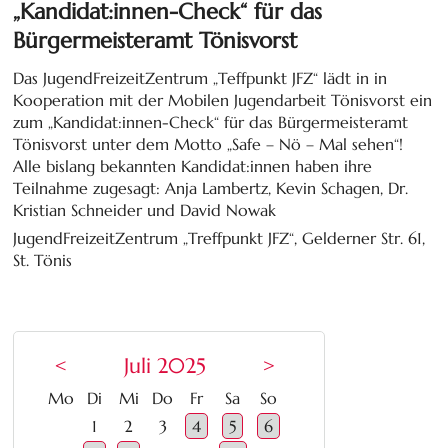
„Kandidat:innen-Check“ für das
Bürgermeisteramt Tönisvorst
Das JugendFreizeitZentrum „Teffpunkt JFZ“ lädt in in
Kooperation mit der Mobilen Jugendarbeit Tönisvorst ein
zum „Kandidat:innen-Check“ für das Bürgermeisteramt
Tönisvorst unter dem Motto „Safe – Nö – Mal sehen“!
Alle bislang bekannten Kandidat:innen haben ihre
Teilnahme zugesagt: Anja Lambertz, Kevin Schagen, Dr.
Kristian Schneider und David Nowak
JugendFreizeitZentrum „Treffpunkt JFZ“, Gelderner Str. 61,
St. Tönis
<
Juli 2025
>
ntag
enstag
ttwoch
nnerstag
eitag
mstag
nntag
Mo
Di
Mi
Do
Fr
Sa
So
1
2
3
4
5
6