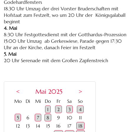
Godehardfensters
18.30 Uhr Umzug der drei Vorster Bruderschaften mit
Hofstaat zum Festzelt, wo um 20 Uhr der Königsgalaball
beginnt
4. Mai
8:30 Uhr Festgottesdienst mit der Gotthardus-Prozession
15:00 Uhr Umzug ab Gerkeswiese, Parade gegen 17:30
Uhr an der Kirche, danach Feier im Festzelt
5. Mai
20 Uhr Serenade mit dem Großen Zapfenstreich
<
Mai 2025
>
ntag
enstag
ttwoch
nnerstag
eitag
mstag
nntag
Mo
Di
Mi
Do
Fr
Sa
So
1
2
3
4
5
6
7
8
9
10
11
12
13
14
15
16
17
18