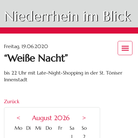
Niederrhein im Blick
Freitag, 19.06.2020
“Weiße Nacht”
bis 22 Uhr mit Late-Night-Shopping in der St. Töniser
Innenstadt
Zurück
<
August 2026
>
ntag
enstag
ttwoch
nnerstag
eitag
mstag
nntag
Mo
Di
Mi
Do
Fr
Sa
So
1
2