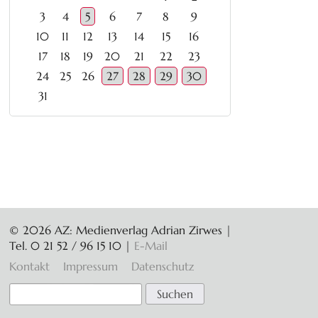
3
4
5
6
7
8
9
10
11
12
13
14
15
16
17
18
19
20
21
22
23
24
25
26
27
28
29
30
31
© 2026 AZ: Medienverlag Adrian Zirwes |
Tel. 0 21 52 / 96 15 10
|
E-Mail
Navigation
Kontakt
Impressum
Datenschutz
überspringen