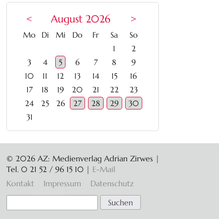
<
August 2026
>
ntag
enstag
ttwoch
nnerstag
eitag
mstag
nntag
Mo
Di
Mi
Do
Fr
Sa
So
1
2
3
4
5
6
7
8
9
10
11
12
13
14
15
16
17
18
19
20
21
22
23
24
25
26
27
28
29
30
31
© 2026 AZ: Medienverlag Adrian Zirwes |
Tel. 0 21 52 / 96 15 10
|
E-Mail
Navigation
Kontakt
Impressum
Datenschutz
überspringen