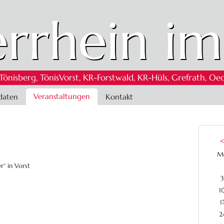
rrhein im
 Tönisberg, TönisVorst, KR-Forstwald, KR-Hüls, Grefrath,
Veranstaltungen
daten
Kontakt
M
“ in Vorst
3
1
1
2