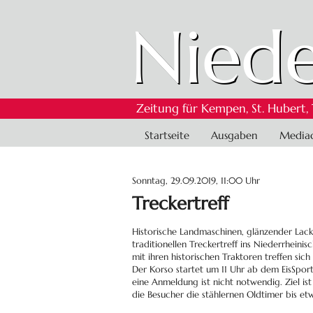
Niede
Zeitung für Kempen, St. Hubert,
Navigation
Startseite
Ausgaben
Media
überspringen
Sonntag, 29.09.2019, 11:00 Uhr
Treckertreff
Historische Landmaschinen, glänzender Lack
traditionellen Treckertreff ins Niederrhein
mit ihren historischen Traktoren treffen si
Der Korso startet um 11 Uhr ab dem EisSport
eine Anmeldung ist nicht notwendig. Ziel i
die Besucher die stählernen Oldtimer bis et