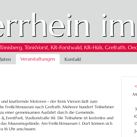
rrhein im
 Tönisberg, TönisVorst, KR-Forstwald, KR-Hüls, Grefrath,
Veranstaltungen
daten
Kontakt
M
 und knatternde Motoren - der Kreis Viersen lädt zum
ische Freilichtmuseum nach Grefrath. Mehrere hundert Teilnehmer
3
ch zu einer gemeinsamen Ausfahrt durch die Gemeinde.
1
 & EventPark, Stadionstraße 161. Die Teilnahme ist kostenlos und
st das Museumsgelände, Am Freilichtmuseum 1. Dort können sich
1
wa 16 Uhr anschauen.
2