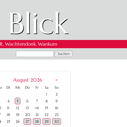
 Blick
 Oedt, Wachtendonk, Wankum
<
August 2026
>
ntag
enstag
ttwoch
nnerstag
eitag
mstag
nntag
o
Di
Mi
Do
Fr
Sa
So
1
2
4
5
6
7
8
9
0
11
12
13
14
15
16
7
18
19
20
21
22
23
4
25
26
27
28
29
30