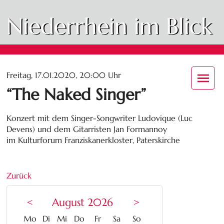
Niederrhein im Blick
Freitag, 17.01.2020, 20:00 Uhr
“The Naked Singer”
Konzert mit dem Singer-Songwriter Ludovique (Luc
Devens) und dem Gitarristen Jan Formannoy
im Kulturforum Franziskanerkloster, Paterskirche
Zurück
<
August 2026
>
ntag
enstag
ttwoch
nnerstag
eitag
mstag
nntag
Mo
Di
Mi
Do
Fr
Sa
So