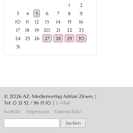
1
2
3
4
5
6
7
8
9
10
11
12
13
14
15
16
17
18
19
20
21
22
23
24
25
26
27
28
29
30
31
© 2026 AZ: Medienverlag Adrian Zirwes |
Tel. 0 21 52 / 96 15 10
|
E-Mail
Navigation
Kontakt
Impressum
Datenschutz
überspringen