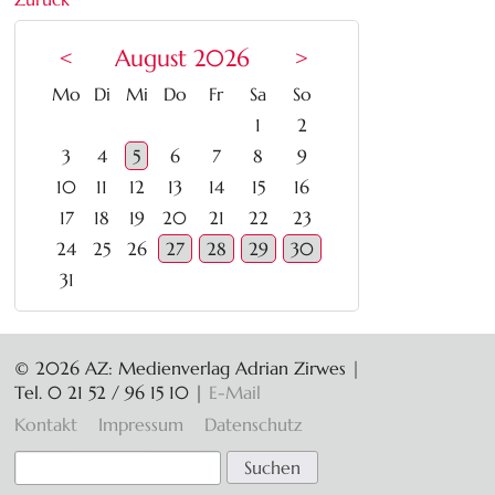
<
August 2026
>
ntag
enstag
ttwoch
nnerstag
eitag
mstag
nntag
Mo
Di
Mi
Do
Fr
Sa
So
1
2
3
4
5
6
7
8
9
10
11
12
13
14
15
16
17
18
19
20
21
22
23
24
25
26
27
28
29
30
31
© 2026 AZ: Medienverlag Adrian Zirwes |
Tel. 0 21 52 / 96 15 10
|
E-Mail
Navigation
Kontakt
Impressum
Datenschutz
überspringen