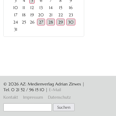
3
4
5
6
7
8
9
10
11
12
13
14
15
16
17
18
19
20
21
22
23
24
25
26
27
28
29
30
31
© 2026 AZ: Medienverlag Adrian Zirwes |
Tel. 0 21 52 / 96 15 10
|
E-Mail
Navigation
Kontakt
Impressum
Datenschutz
überspringen