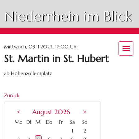
Niederrhein im Blick
Mittwoch, 09.11.2022, 17:00 Uhr
St. Martin in St. Hubert
ab Hohenzollernplatz
Zurück
<
August 2026
>
ntag
enstag
ttwoch
nnerstag
eitag
mstag
nntag
Mo
Di
Mi
Do
Fr
Sa
So
1
2