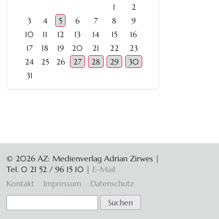
1
2
3
4
5
6
7
8
9
10
11
12
13
14
15
16
17
18
19
20
21
22
23
24
25
26
27
28
29
30
31
© 2026 AZ: Medienverlag Adrian Zirwes |
Tel. 0 21 52 / 96 15 10
|
E-Mail
Navigation
Kontakt
Impressum
Datenschutz
überspringen