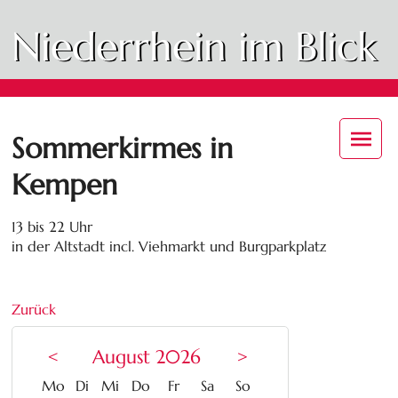
Niederrhein im Blick
Sommerkirmes in
Kempen
13 bis 22 Uhr
in der Altstadt incl. Viehmarkt und Burgparkplatz
Zurück
<
August 2026
>
ntag
enstag
ttwoch
nnerstag
eitag
mstag
nntag
Mo
Di
Mi
Do
Fr
Sa
So