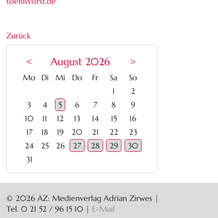
toenisvorst.de
Zurück
<
August 2026
>
ntag
enstag
ttwoch
nnerstag
eitag
mstag
nntag
Mo
Di
Mi
Do
Fr
Sa
So
1
2
3
4
5
6
7
8
9
10
11
12
13
14
15
16
17
18
19
20
21
22
23
24
25
26
27
28
29
30
31
© 2026 AZ: Medienverlag Adrian Zirwes |
Tel. 0 21 52 / 96 15 10
|
E-Mail