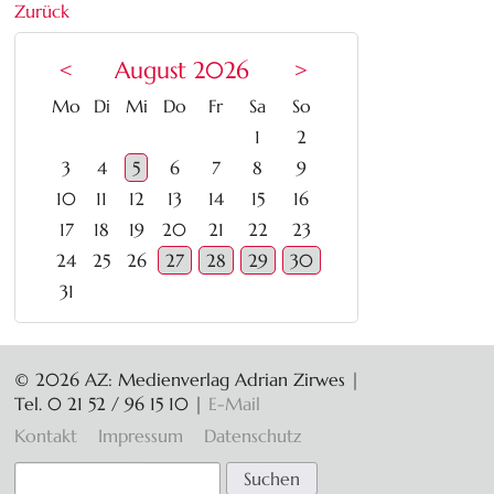
Zurück
<
August 2026
>
ntag
enstag
ttwoch
nnerstag
eitag
mstag
nntag
Mo
Di
Mi
Do
Fr
Sa
So
1
2
3
4
5
6
7
8
9
10
11
12
13
14
15
16
17
18
19
20
21
22
23
24
25
26
27
28
29
30
31
© 2026 AZ: Medienverlag Adrian Zirwes |
Tel. 0 21 52 / 96 15 10
|
E-Mail
Navigation
Kontakt
Impressum
Datenschutz
überspringen