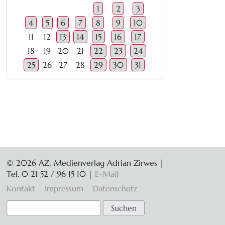
1
2
3
4
5
6
7
8
9
10
11
12
13
14
15
16
17
18
19
20
21
22
23
24
25
26
27
28
29
30
31
© 2026 AZ: Medienverlag Adrian Zirwes |
Tel. 0 21 52 / 96 15 10
|
E-Mail
Navigation
Kontakt
Impressum
Datenschutz
überspringen