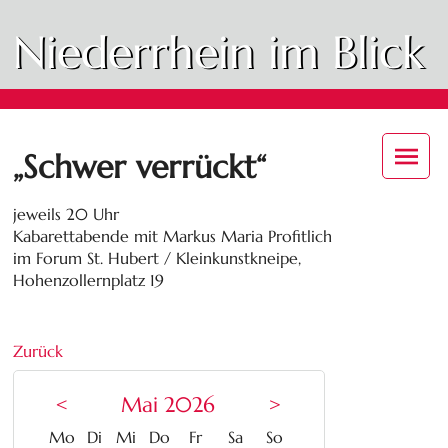
Niederrhein im Blick
„Schwer verrückt“
jeweils 20 Uhr
Kabarettabende mit Markus Maria Profitlich
im Forum St. Hubert / Kleinkunstkneipe,
Hohenzollernplatz 19
Zurück
<
Mai 2026
>
ntag
enstag
ttwoch
nnerstag
eitag
mstag
nntag
Mo
Di
Mi
Do
Fr
Sa
So