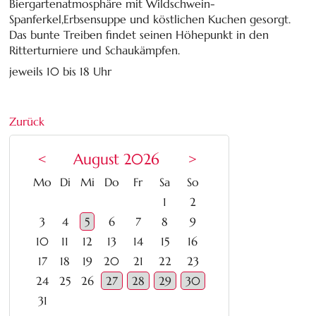
Biergartenatmosphäre mit Wildschwein-
Spanferkel,Erbsensuppe und köstlichen Kuchen gesorgt.
Das bunte Treiben findet seinen Höhepunkt in den
Ritterturniere und Schaukämpfen.
jeweils 10 bis 18 Uhr
Zurück
<
August 2026
>
ntag
enstag
ttwoch
nnerstag
eitag
mstag
nntag
Mo
Di
Mi
Do
Fr
Sa
So
1
2
3
4
5
6
7
8
9
10
11
12
13
14
15
16
17
18
19
20
21
22
23
24
25
26
27
28
29
30
31