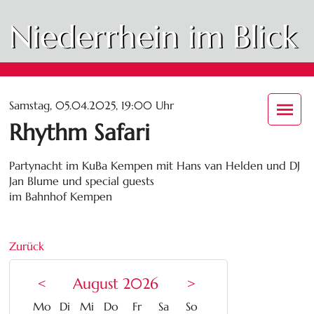
Niederrhein im Blick
Samstag, 05.04.2025, 19:00 Uhr
Rhythm Safari
Partynacht im KuBa Kempen mit Hans van Helden und DJ
Jan Blume und special guests
im Bahnhof Kempen
Zurück
<
August 2026
>
ntag
enstag
ttwoch
nnerstag
eitag
mstag
nntag
Mo
Di
Mi
Do
Fr
Sa
So