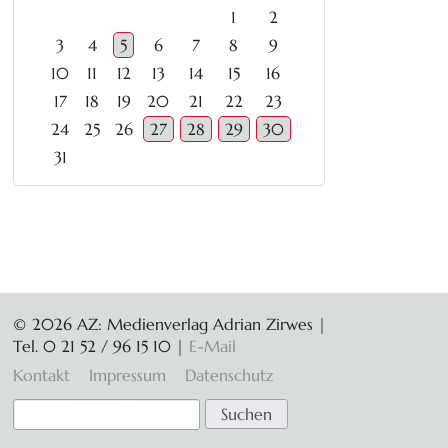
1
2
3
4
5
6
7
8
9
10
11
12
13
14
15
16
17
18
19
20
21
22
23
24
25
26
27
28
29
30
31
© 2026 AZ: Medienverlag Adrian Zirwes |
Tel. 0 21 52 / 96 15 10
|
E-Mail
Navigation
Kontakt
Impressum
Datenschutz
überspringen