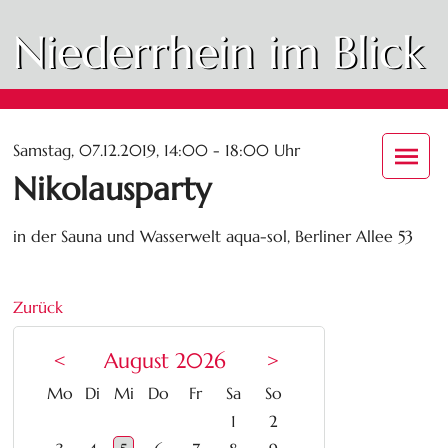
Niederrhein im Blick
Samstag, 07.12.2019, 14:00 - 18:00 Uhr
Nikolausparty
in der Sauna und Wasserwelt aqua-sol, Berliner Allee 53
Zurück
<
August 2026
>
ntag
enstag
ttwoch
nnerstag
eitag
mstag
nntag
Mo
Di
Mi
Do
Fr
Sa
So
1
2