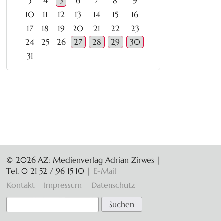
3
4
5
6
7
8
9
10
11
12
13
14
15
16
17
18
19
20
21
22
23
24
25
26
27
28
29
30
31
© 2026 AZ: Medienverlag Adrian Zirwes |
Tel. 0 21 52 / 96 15 10
|
E-Mail
Navigation
Kontakt
Impressum
Datenschutz
überspringen