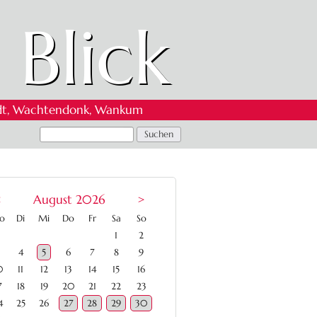
 Blick
 Oedt, Wachtendonk, Wankum
<
August 2026
>
ntag
enstag
ttwoch
nnerstag
eitag
mstag
nntag
o
Di
Mi
Do
Fr
Sa
So
1
2
4
5
6
7
8
9
0
11
12
13
14
15
16
7
18
19
20
21
22
23
4
25
26
27
28
29
30