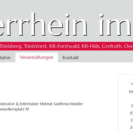
rrhein im
 Tönisberg, TönisVorst, KR-Forstwald, KR-Hüls, Grefrath,
Veranstaltungen
daten
Kontakt
M
derator & Entertainer Helmut Sanftenschneider
3
enzollernplatz 19
1
1
2