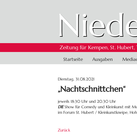
Niede
Zeitung für Kempen, St. Hubert,
Navigation
Startseite
Ausgaben
Media
überspringen
Dienstag, 31.08.2021
„Nachtschnittchen“
jeweils 18:30 Uhr und 20.30 Uhr
DIE
Show für Comedy und Kleinkunst mit Mo
im Forum St. Hubert / Kleinkunstkneipe, Hoh
Zurück