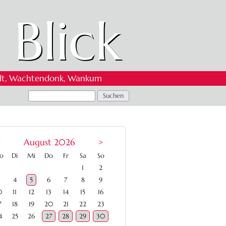
 Blick
 Oedt, Wachtendonk, Wankum
<
August 2026
>
ntag
enstag
ttwoch
nnerstag
eitag
mstag
nntag
o
Di
Mi
Do
Fr
Sa
So
1
2
4
5
6
7
8
9
0
11
12
13
14
15
16
7
18
19
20
21
22
23
4
25
26
27
28
29
30