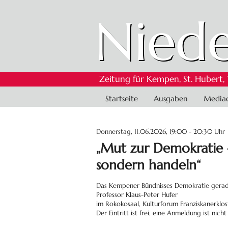
Niede
Zeitung für Kempen, St. Hubert,
Navigation
Startseite
Ausgaben
Media
überspringen
Donnerstag, 11.06.2026, 19:00 - 20:30 Uhr
„Mut zur Demokratie 
sondern handeln“
Das Kempener Bündnisses Demokratie gerade j
Professor Klaus-Peter Hufer
im Rokokosaal, Kulturforum Franziskanerklos
Der Eintritt ist frei; eine Anmeldung ist nicht