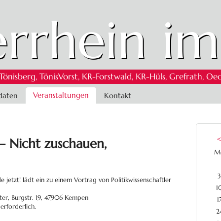
rrhein im
 Tönisberg, TönisVorst, KR-Forstwald, KR-Hüls, Grefrath,
Veranstaltungen
daten
Kontakt
– Nicht zuschauen,
M
3
etzt! lädt ein zu einem Vortrag von Politikwissenschaftler
1
ter, Burgstr. 19, 47906 Kempen
1
 erforderlich.
2