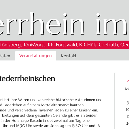
rrhein im
 Tönisberg, TönisVorst, KR-Forstwald, KR-Hüls, Grefrath,
Veranstaltungen
daten
Kontakt
iederrheinischen
M
entiert ihre Waren und zahlreiche historische Akteurinnen und
3
d Lagerleben auf einem Mittelaltermarkt hautnah.
1
de und verschiedene Tavernen laden zu einer Einkehr ein.
arbietungen auf dem gesamten Gelände gibt es an beiden
1
In der Hofanlage Rasseln findet zweimal am Tag eine
2
0 Uhr und 16.30 Uhr sowie am Sonntag um 13.30 Uhr und 16