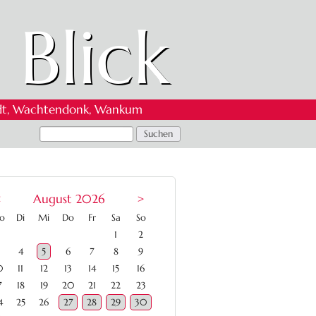
 Blick
 Oedt, Wachtendonk, Wankum
<
August 2026
>
ntag
enstag
ttwoch
nnerstag
eitag
mstag
nntag
o
Di
Mi
Do
Fr
Sa
So
1
2
4
5
6
7
8
9
0
11
12
13
14
15
16
7
18
19
20
21
22
23
4
25
26
27
28
29
30