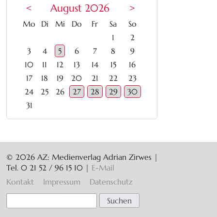
<
August 2026
>
ntag
enstag
ttwoch
nnerstag
eitag
mstag
nntag
Mo
Di
Mi
Do
Fr
Sa
So
1
2
3
4
5
6
7
8
9
10
11
12
13
14
15
16
17
18
19
20
21
22
23
24
25
26
27
28
29
30
31
© 2026 AZ: Medienverlag Adrian Zirwes |
Tel. 0 21 52 / 96 15 10
|
E-Mail
Navigation
Kontakt
Impressum
Datenschutz
überspringen