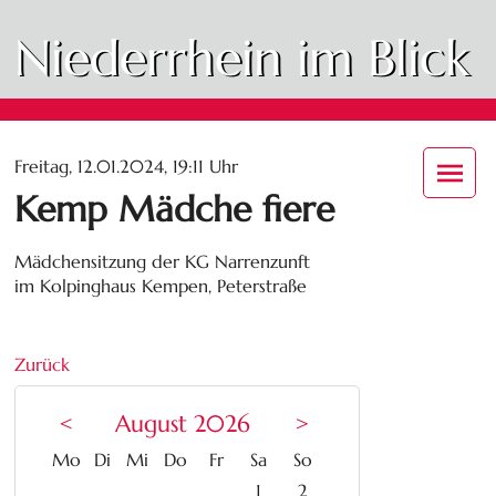
Niederrhein im Blick
Freitag, 12.01.2024, 19:11 Uhr
Kemp Mädche fiere
Mädchensitzung der KG Narrenzunft
im Kolpinghaus Kempen, Peterstraße
Zurück
<
August 2026
>
ntag
enstag
ttwoch
nnerstag
eitag
mstag
nntag
Mo
Di
Mi
Do
Fr
Sa
So
1
2