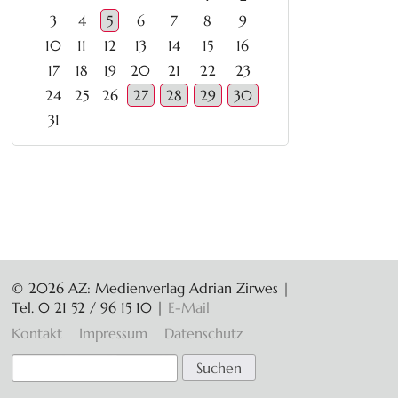
3
4
5
6
7
8
9
10
11
12
13
14
15
16
17
18
19
20
21
22
23
24
25
26
27
28
29
30
31
© 2026 AZ: Medienverlag Adrian Zirwes |
Tel. 0 21 52 / 96 15 10
|
E-Mail
Navigation
Kontakt
Impressum
Datenschutz
überspringen