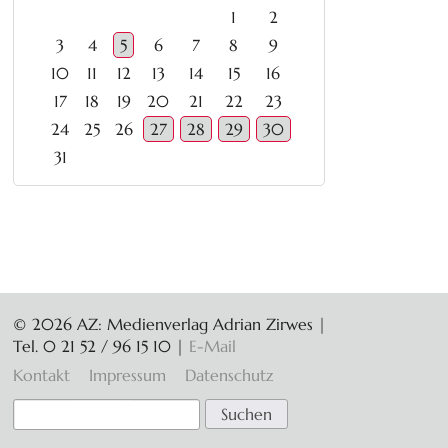
1
2
3
4
5
6
7
8
9
10
11
12
13
14
15
16
17
18
19
20
21
22
23
24
25
26
27
28
29
30
31
© 2026 AZ: Medienverlag Adrian Zirwes |
Tel. 0 21 52 / 96 15 10
|
E-Mail
Navigation
Kontakt
Impressum
Datenschutz
überspringen