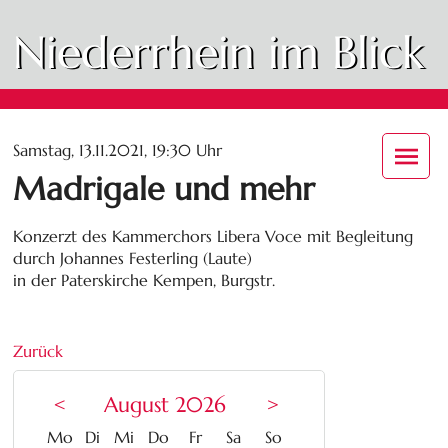
Niederrhein im Blick
Samstag, 13.11.2021, 19:30 Uhr
Madrigale und mehr
Konzerzt des Kammerchors Libera Voce mit Begleitung
durch Johannes Festerling (Laute)
in der Paterskirche Kempen, Burgstr.
Zurück
<
August 2026
>
ntag
enstag
ttwoch
nnerstag
eitag
mstag
nntag
Mo
Di
Mi
Do
Fr
Sa
So