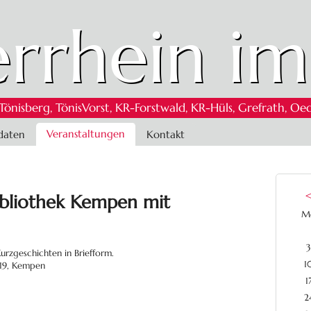
rrhein im
 Tönisberg, TönisVorst, KR-Forstwald, KR-Hüls, Grefrath,
Veranstaltungen
daten
Kontakt
ibliothek Kempen mit
M
3
Kurzgeschichten in Briefform.
1
 19, Kempen
1
2