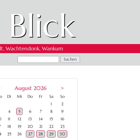
 Blick
 Oedt, Wachtendonk, Wankum
<
August 2026
>
ntag
enstag
ttwoch
nnerstag
eitag
mstag
nntag
o
Di
Mi
Do
Fr
Sa
So
1
2
4
5
6
7
8
9
0
11
12
13
14
15
16
7
18
19
20
21
22
23
4
25
26
27
28
29
30