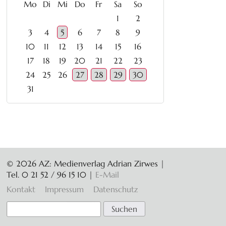
ntag
enstag
ttwoch
nnerstag
eitag
mstag
nntag
Mo
Di
Mi
Do
Fr
Sa
So
1
2
3
4
5
6
7
8
9
10
11
12
13
14
15
16
17
18
19
20
21
22
23
24
25
26
27
28
29
30
31
© 2026 AZ: Medienverlag Adrian Zirwes |
Tel. 0 21 52 / 96 15 10
|
E-Mail
Navigation
Kontakt
Impressum
Datenschutz
überspringen