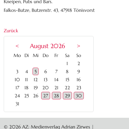
Kneipen, Pubs und Bars.
Falkos-Butze, Butzenstr. 43, 47918 Tönisvorst
Zurück
<
August 2026
>
ntag
enstag
ttwoch
nnerstag
eitag
mstag
nntag
Mo
Di
Mi
Do
Fr
Sa
So
1
2
3
4
5
6
7
8
9
10
11
12
13
14
15
16
17
18
19
20
21
22
23
24
25
26
27
28
29
30
31
© 2026 AZ: Medienverlag Adrian Zirwes |