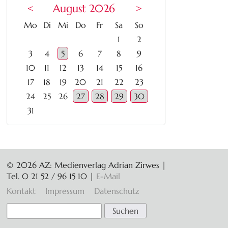
<
August 2026
>
ntag
enstag
ttwoch
nnerstag
eitag
mstag
nntag
Mo
Di
Mi
Do
Fr
Sa
So
1
2
3
4
5
6
7
8
9
10
11
12
13
14
15
16
17
18
19
20
21
22
23
24
25
26
27
28
29
30
31
© 2026 AZ: Medienverlag Adrian Zirwes |
Tel. 0 21 52 / 96 15 10
|
E-Mail
Navigation
Kontakt
Impressum
Datenschutz
überspringen