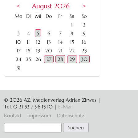
<
August 2026
>
ntag
enstag
ttwoch
nnerstag
eitag
mstag
nntag
Mo
Di
Mi
Do
Fr
Sa
So
1
2
3
4
5
6
7
8
9
10
11
12
13
14
15
16
17
18
19
20
21
22
23
24
25
26
27
28
29
30
31
© 2026 AZ: Medienverlag Adrian Zirwes |
Tel. 0 21 52 / 96 15 10
|
E-Mail
Navigation
Kontakt
Impressum
Datenschutz
überspringen