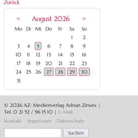
Zurück
<
August 2026
>
ntag
enstag
ttwoch
nnerstag
eitag
mstag
nntag
Mo
Di
Mi
Do
Fr
Sa
So
1
2
3
4
5
6
7
8
9
10
11
12
13
14
15
16
17
18
19
20
21
22
23
24
25
26
27
28
29
30
31
© 2026 AZ: Medienverlag Adrian Zirwes |
Tel. 0 21 52 / 96 15 10
|
E-Mail
Navigation
Kontakt
Impressum
Datenschutz
überspringen