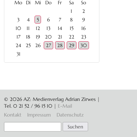
ntag
enstag
ttwoch
nnerstag
eitag
mstag
nntag
Mo
Di
Mi
Do
Fr
Sa
So
1
2
3
4
5
6
7
8
9
10
11
12
13
14
15
16
17
18
19
20
21
22
23
24
25
26
27
28
29
30
31
© 2026 AZ: Medienverlag Adrian Zirwes |
Tel. 0 21 52 / 96 15 10
|
E-Mail
Navigation
Kontakt
Impressum
Datenschutz
überspringen