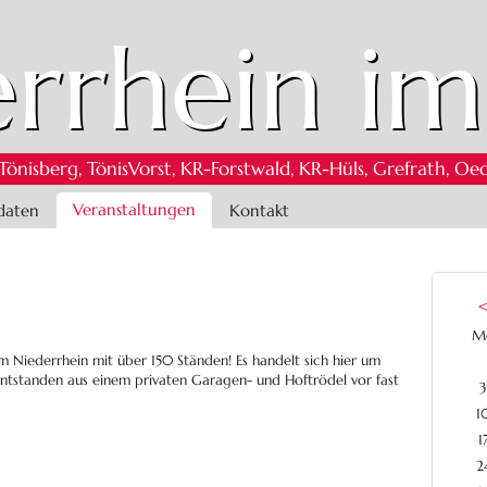
rrhein im
 Tönisberg, TönisVorst, KR-Forstwald, KR-Hüls, Grefrath,
Veranstaltungen
daten
Kontakt
M
Niederrhein mit über 150 Ständen! Es handelt sich hier um
ntstanden aus einem privaten Garagen- und Hoftrödel vor fast
3
1
1
2