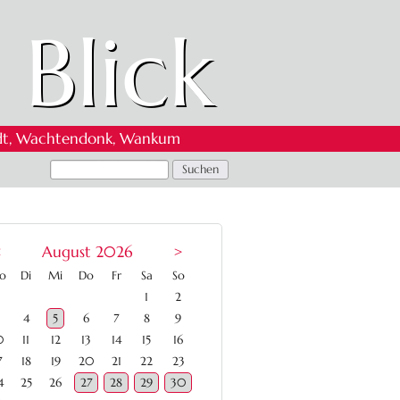
 Blick
 Oedt, Wachtendonk, Wankum
<
August 2026
>
ntag
enstag
ttwoch
nnerstag
eitag
mstag
nntag
o
Di
Mi
Do
Fr
Sa
So
1
2
4
5
6
7
8
9
0
11
12
13
14
15
16
7
18
19
20
21
22
23
4
25
26
27
28
29
30