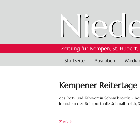
Niede
Zeitung für Kempen, St. Hubert,
Navigation
Startseite
Ausgaben
Media
überspringen
Kempener Reitertage
des Reit- und Fahrverein Schmalbroichs - K
in und an der Reitsporthalle Schmalbroich
Zurück