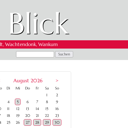
 Blick
 Oedt, Wachtendonk, Wankum
<
August 2026
>
ntag
enstag
ttwoch
nnerstag
eitag
mstag
nntag
o
Di
Mi
Do
Fr
Sa
So
1
2
4
5
6
7
8
9
0
11
12
13
14
15
16
7
18
19
20
21
22
23
4
25
26
27
28
29
30