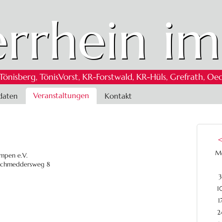
rrhein im
 Tönisberg, TönisVorst, KR-Forstwald, KR-Hüls, Grefrath,
Veranstaltungen
daten
Kontakt
M
empen e.V.
, Schmeddersweg 8
3
1
1
2