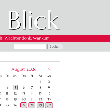
 Blick
 Oedt, Wachtendonk, Wankum
<
August 2026
>
ntag
enstag
ttwoch
nnerstag
eitag
mstag
nntag
o
Di
Mi
Do
Fr
Sa
So
1
2
4
5
6
7
8
9
0
11
12
13
14
15
16
7
18
19
20
21
22
23
4
25
26
27
28
29
30