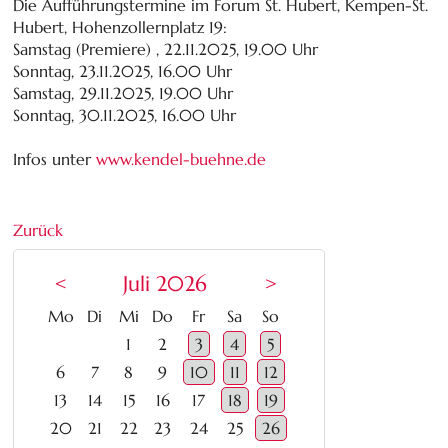
Die Aufführungstermine im Forum St. Hubert, Kempen-St.
Hubert, Hohenzollernplatz 19:
Samstag (Premiere) , 22.11.2025, 19.00 Uhr
Sonntag, 23.11.2025, 16.00 Uhr
Samstag, 29.11.2025, 19.00 Uhr
Sonntag, 30.11.2025, 16.00 Uhr
Infos unter
www.kendel-buehne.de
Zurück
<
Juli 2026
>
ntag
enstag
ttwoch
nnerstag
eitag
mstag
nntag
Mo
Di
Mi
Do
Fr
Sa
So
1
2
3
4
5
6
7
8
9
10
11
12
13
14
15
16
17
18
19
20
21
22
23
24
25
26