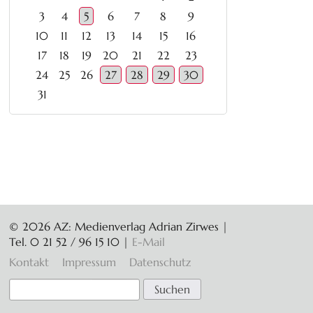
3
4
5
6
7
8
9
10
11
12
13
14
15
16
17
18
19
20
21
22
23
24
25
26
27
28
29
30
31
© 2026 AZ: Medienverlag Adrian Zirwes |
Tel. 0 21 52 / 96 15 10
|
E-Mail
Navigation
Kontakt
Impressum
Datenschutz
überspringen