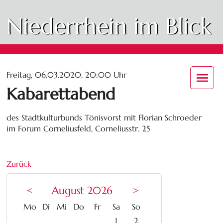
Niederrhein im Blick
Freitag, 06.03.2020, 20:00 Uhr
Kabarettabend
des Stadtkulturbunds Tönisvorst mit Florian Schroeder
im Forum Corneliusfeld, Corneliusstr. 25
Zurück
<
August 2026
>
ntag
enstag
ttwoch
nnerstag
eitag
mstag
nntag
Mo
Di
Mi
Do
Fr
Sa
So
1
2