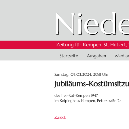
Niede
Zeitung für Kempen, St. Hubert,
Navigation
Startseite
Ausgaben
Media
überspringen
Samstag, 03.02.2024, 20:11 Uhr
Jubiläums-Kostümsitz
des 11er-Rat-Kempen 1947
im Kolpinghaus Kempen, Peterstraße 24
Zurück