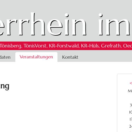
rrhein im
 Tönisberg, TönisVorst, KR-Forstwald, KR-Hüls, Grefrath,
Veranstaltungen
daten
Kontakt
ung
M
3
1
1
2