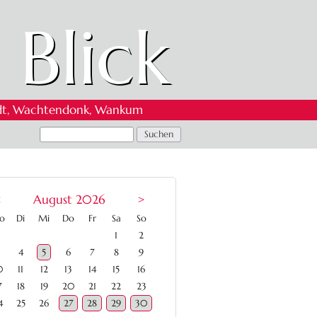
 Blick
 Oedt, Wachtendonk, Wankum
<
August 2026
>
ntag
enstag
ttwoch
nnerstag
eitag
mstag
nntag
o
Di
Mi
Do
Fr
Sa
So
1
2
4
5
6
7
8
9
0
11
12
13
14
15
16
7
18
19
20
21
22
23
4
25
26
27
28
29
30