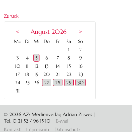
Zurück
<
August 2026
>
ntag
enstag
ttwoch
nnerstag
eitag
mstag
nntag
Mo
Di
Mi
Do
Fr
Sa
So
1
2
3
4
5
6
7
8
9
10
11
12
13
14
15
16
17
18
19
20
21
22
23
24
25
26
27
28
29
30
31
© 2026 AZ: Medienverlag Adrian Zirwes |
Tel. 0 21 52 / 96 15 10
|
E-Mail
Navigation
Kontakt
Impressum
Datenschutz