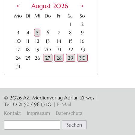
<
August 2026
>
ntag
enstag
ttwoch
nnerstag
eitag
mstag
nntag
Mo
Di
Mi
Do
Fr
Sa
So
1
2
3
4
5
6
7
8
9
10
11
12
13
14
15
16
17
18
19
20
21
22
23
24
25
26
27
28
29
30
31
© 2026 AZ: Medienverlag Adrian Zirwes |
Tel. 0 21 52 / 96 15 10
|
E-Mail
Navigation
Kontakt
Impressum
Datenschutz
überspringen