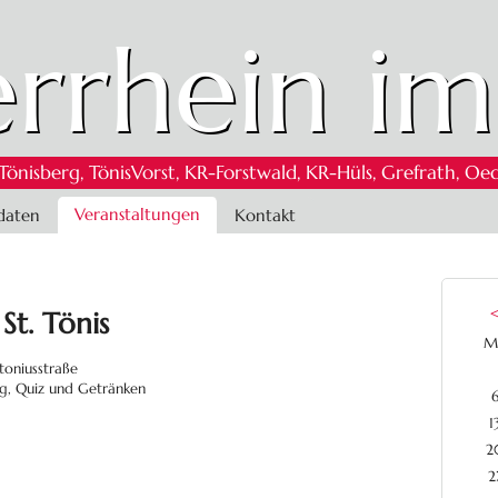
rrhein im
 Tönisberg, TönisVorst, KR-Forstwald, KR-Hüls, Grefrath,
Veranstaltungen
daten
Kontakt
t. Tönis
M
toniusstraße
ng, Quiz und Getränken
1
2
2