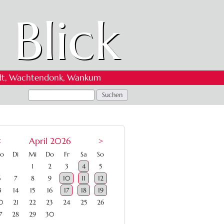
 Blick
 Oedt, Wachtendonk, Wankum
<
April 2026
>
ntag
enstag
ttwoch
nnerstag
eitag
mstag
nntag
o
Di
Mi
Do
Fr
Sa
So
1
2
3
4
5
6
7
8
9
10
11
12
3
14
15
16
17
18
19
0
21
22
23
24
25
26
7
28
29
30