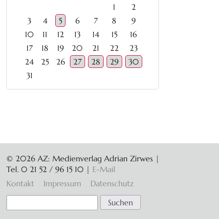
1
2
3
4
5
6
7
8
9
10
11
12
13
14
15
16
17
18
19
20
21
22
23
24
25
26
27
28
29
30
31
© 2026 AZ: Medienverlag Adrian Zirwes |
Tel. 0 21 52 / 96 15 10
|
E-Mail
Navigation
Kontakt
Impressum
Datenschutz
überspringen