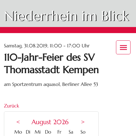
Niederrhein im Blick
Samstag, 31.08.2019, 11:00 - 17:00 Uhr
110-Jahr-Feier des SV
Thomasstadt Kempen
am Sportzentrum aquasol, Berliner Allee 53
Zurück
<
August 2026
>
ntag
enstag
ttwoch
nnerstag
eitag
mstag
nntag
Mo
Di
Mi
Do
Fr
Sa
So