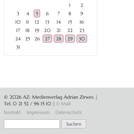
1
2
3
4
5
6
7
8
9
10
11
12
13
14
15
16
17
18
19
20
21
22
23
24
25
26
27
28
29
30
31
© 2026 AZ: Medienverlag Adrian Zirwes |
Tel. 0 21 52 / 96 15 10
|
E-Mail
Navigation
Kontakt
Impressum
Datenschutz
überspringen