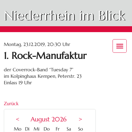
Niederrhein im Blick
Montag, 23.12.2019, 20:30 Uhr
1. Rock-Manufaktur
der Coverrock-Band “Tuesday 7”
im Kolpinghaus Kempen, Peterstr. 23
Einlass 19 Uhr
Zurück
<
August 2026
>
ntag
enstag
ttwoch
nnerstag
eitag
mstag
nntag
Mo
Di
Mi
Do
Fr
Sa
So