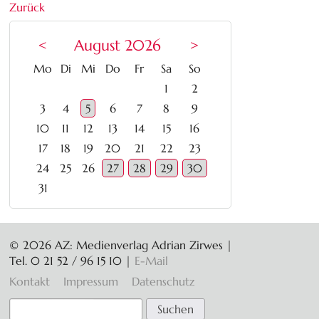
Zurück
<
August 2026
>
ntag
enstag
ttwoch
nnerstag
eitag
mstag
nntag
Mo
Di
Mi
Do
Fr
Sa
So
1
2
3
4
5
6
7
8
9
10
11
12
13
14
15
16
17
18
19
20
21
22
23
24
25
26
27
28
29
30
31
© 2026 AZ: Medienverlag Adrian Zirwes |
Tel. 0 21 52 / 96 15 10
|
E-Mail
Navigation
Kontakt
Impressum
Datenschutz
überspringen