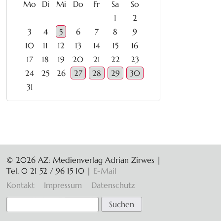
ntag
enstag
ttwoch
nnerstag
eitag
mstag
nntag
Mo
Di
Mi
Do
Fr
Sa
So
1
2
3
4
5
6
7
8
9
10
11
12
13
14
15
16
17
18
19
20
21
22
23
24
25
26
27
28
29
30
31
© 2026 AZ: Medienverlag Adrian Zirwes |
Tel. 0 21 52 / 96 15 10
|
E-Mail
Navigation
Kontakt
Impressum
Datenschutz
überspringen