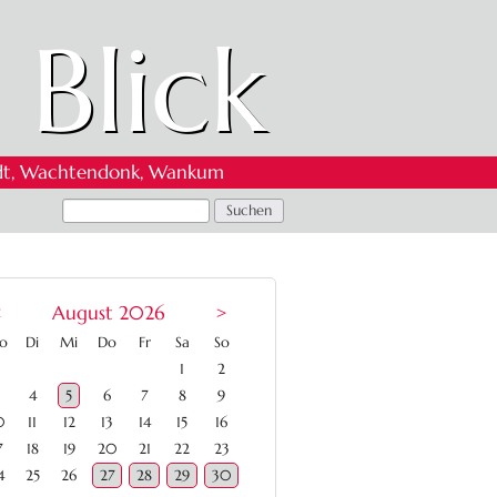
 Blick
 Oedt, Wachtendonk, Wankum
<
August 2026
>
ntag
enstag
ttwoch
nnerstag
eitag
mstag
nntag
o
Di
Mi
Do
Fr
Sa
So
1
2
4
5
6
7
8
9
0
11
12
13
14
15
16
7
18
19
20
21
22
23
4
25
26
27
28
29
30