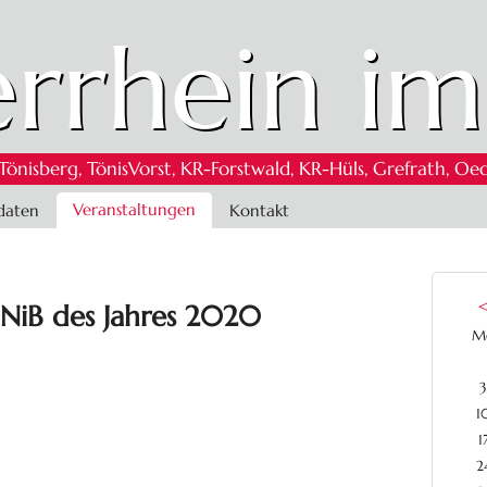
rrhein im
 Tönisberg, TönisVorst, KR-Forstwald, KR-Hüls, Grefrath,
Veranstaltungen
daten
Kontakt
. NiB des Jahres 2020
M
3
1
1
2