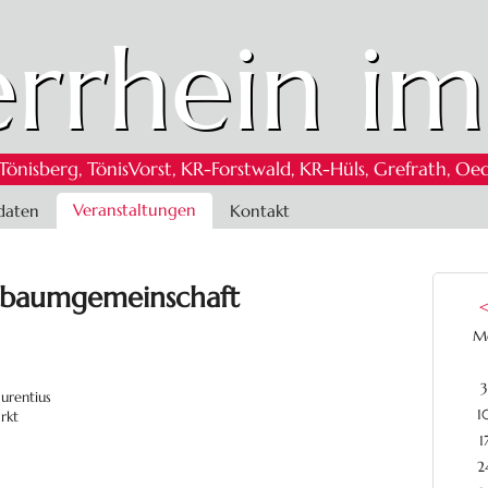
rrhein im
 Tönisberg, TönisVorst, KR-Forstwald, KR-Hüls, Grefrath,
Veranstaltungen
daten
Kontakt
nsbaumgemeinschaft
M
3
aurentius
1
arkt
1
2