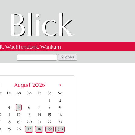
 Blick
 Oedt, Wachtendonk, Wankum
<
August 2026
>
ntag
enstag
ttwoch
nnerstag
eitag
mstag
nntag
o
Di
Mi
Do
Fr
Sa
So
1
2
4
5
6
7
8
9
0
11
12
13
14
15
16
7
18
19
20
21
22
23
4
25
26
27
28
29
30