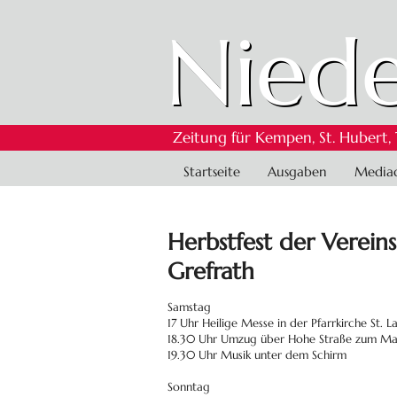
Niede
Zeitung für Kempen, St. Hubert,
Navigation
Startseite
Ausgaben
Media
überspringen
Herbstfest der Verei
Grefrath
Samstag
17 Uhr Heilige Messe in der Pfarrkirche St. L
18.30 Uhr Umzug über Hohe Straße zum M
19.30 Uhr Musik unter dem Schirm
Sonntag