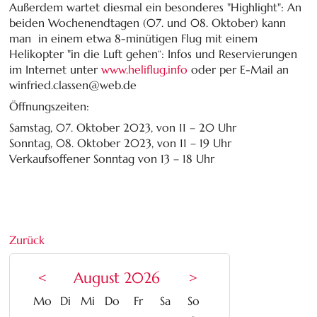
Außerdem wartet diesmal ein besonderes "Highlight": An
beiden Wochenendtagen (07. und 08. Oktober) kann
man in einem etwa 8-minütigen Flug mit einem
Helikopter "in die Luft gehen“: Infos und Reservierungen
im Internet unter
www.heliflug.info
oder per E-Mail an
winfried.classen@web.de
Öffnungszeiten:
Samstag, 07. Oktober 2023, von 11 – 20 Uhr
Sonntag, 08. Oktober 2023, von 11 – 19 Uhr
Verkaufsoffener Sonntag von 13 – 18 Uhr
Zurück
<
August 2026
>
ntag
enstag
ttwoch
nnerstag
eitag
mstag
nntag
Mo
Di
Mi
Do
Fr
Sa
So