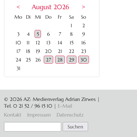
<
August 2026
>
ntag
enstag
ttwoch
nnerstag
eitag
mstag
nntag
Mo
Di
Mi
Do
Fr
Sa
So
1
2
3
4
5
6
7
8
9
10
11
12
13
14
15
16
17
18
19
20
21
22
23
24
25
26
27
28
29
30
31
© 2026 AZ: Medienverlag Adrian Zirwes |
Tel. 0 21 52 / 96 15 10
|
E-Mail
Navigation
Kontakt
Impressum
Datenschutz
überspringen